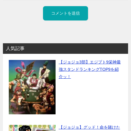
人気記事
【ジョジョ3部】エジプト9栄神最
強スタンドランキングTOP9を紹
介ッ！
【ジョジョ】グッド！命を賭けた