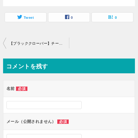
Tweet
0
0
投
【ブラッククローバー】チート魔法!?バネッサ姉さんの強さがわかる6つのシーン！
稿
ナ
コメントを残す
ビ
ゲ
名前
必須
ー
シ
ョ
ン
メール（公開されません）
必須