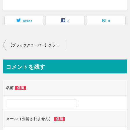
Tweet
0
0
投
【ブラッククローバー】クラウス先輩は過保護!?クラウスの魅力や声優についてまとめてみた
稿
ナ
コメントを残す
ビ
ゲ
名前
必須
ー
シ
ョ
ン
メール（公開されません）
必須