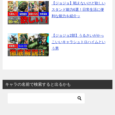
【ジョジョ】戦えないけど欲しい
スタンド能力6選！日常生活に便
利な能力を紹介ッ
【ジョジョ2部】うるさいがかっ
こいいキャラシュトロハイムとい
う男
キャラの名前で検索すると出るかも