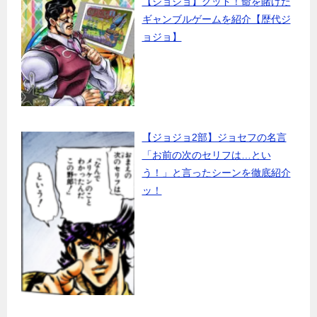
【ジョジョ】グッド！命を賭けた
ギャンブルゲームを紹介【歴代ジ
ョジョ】
【ジョジョ2部】ジョセフの名言
「お前の次のセリフは…とい
う！」と言ったシーンを徹底紹介
ッ！