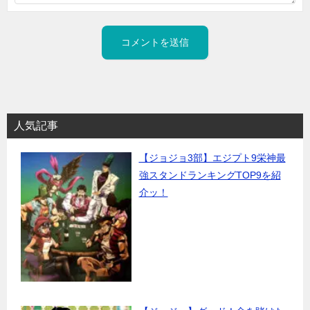
人気記事
【ジョジョ3部】エジプト9栄神最
強スタンドランキングTOP9を紹
介ッ！