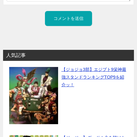
人気記事
【ジョジョ3部】エジプト9栄神最
強スタンドランキングTOP9を紹
介ッ！