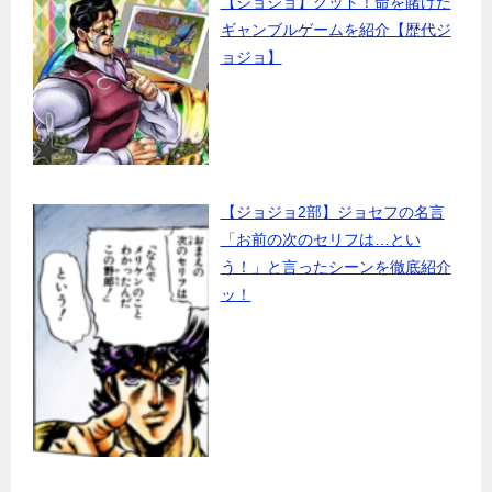
【ジョジョ】グッド！命を賭けた
ギャンブルゲームを紹介【歴代ジ
ョジョ】
【ジョジョ2部】ジョセフの名言
「お前の次のセリフは…とい
う！」と言ったシーンを徹底紹介
ッ！