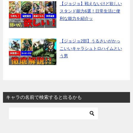
【ジョジョ】戦えないけど欲しい
スタンド能力6選！日常生活に便
利な能力を紹介ッ
【ジョジョ2部】うるさいがかっ
こいいキャラシュトロハイムとい
う男
キャラの名前で検索すると出るかも