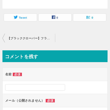
Tweet
0
0
投
【ブラッククローバー】フラギルの声優やエルフ化した時の魔法をまとめてみた！
稿
ナ
コメントを残す
ビ
ゲ
名前
必須
ー
シ
ョ
ン
メール（公開されません）
必須