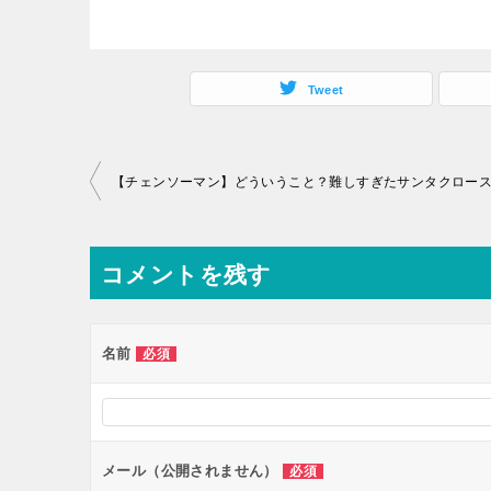
Tweet
投
稿
ナ
コメントを残す
ビ
ゲ
ー
名前
必須
シ
ョ
ン
メール（公開されません）
必須