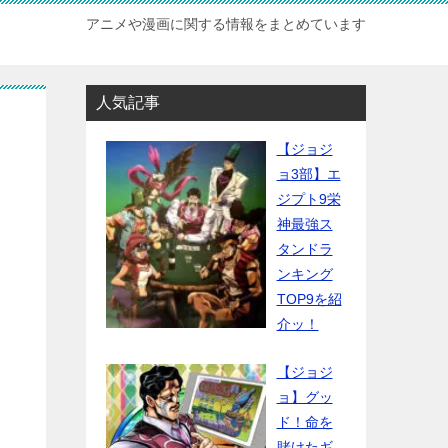
アニメや漫画に関する情報をまとめています
人気記事
【ジョジ
ョ3部】エ
ジプト9栄
神最強ス
タンドラ
ンキング
TOP9を紹
介ッ！
【ジョジ
ョ】グッ
ド！命を
賭けたギ