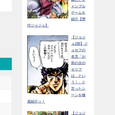
ャンブル
ゲームを
紹介【歴
代ジョジョ】
【ジョジ
ョ2部】ジ
ョセフの
名言「お
前の次の
セリフ
は…とい
う！」と
言ったシ
ーンを徹
底紹介ッ！
【ジョジ