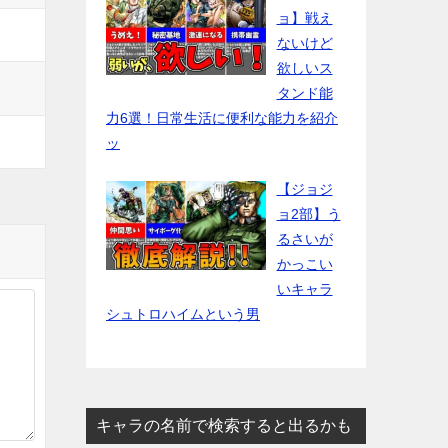
ョ】戦え
ないけど
欲しいス
タンド能
力6選！日常生活に便利な能力を紹介
ッ
【ジョジ
ョ2部】う
るさいが
かっこい
いキャラ
シュトロハイムという男
キャラの名前で検索すると出るかも