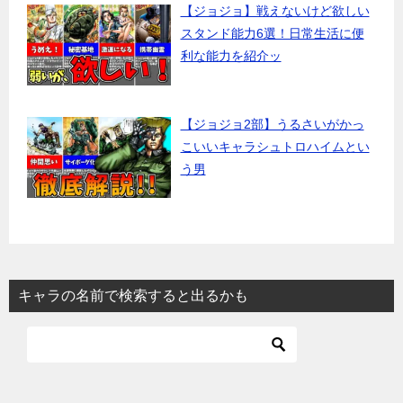
【ジョジョ】戦えないけど欲しい
スタンド能力6選！日常生活に便
利な能力を紹介ッ
【ジョジョ2部】うるさいがかっ
こいいキャラシュトロハイムとい
う男
キャラの名前で検索すると出るかも