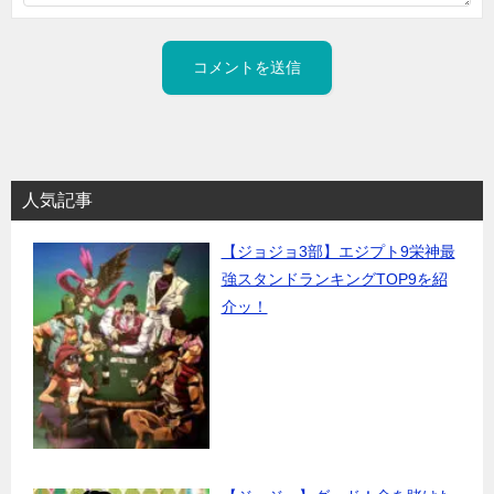
人気記事
【ジョジョ3部】エジプト9栄神最
強スタンドランキングTOP9を紹
介ッ！