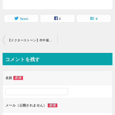
Tweet
0
0
投
【ドクターストーン】作中最大の謎！石化の理由や目的とは？判明している部分を紹介！
稿
ナ
コメントを残す
ビ
ゲ
名前
必須
ー
シ
ョ
ン
メール（公開されません）
必須