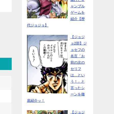
ャンブル
ゲームを
紹介【歴
代ジョジョ】
【ジョジ
ョ2部】ジ
ョセフの
名言「お
前の次の
セリフ
は…とい
う！」と
言ったシ
ーンを徹
底紹介ッ！
【ジョジ