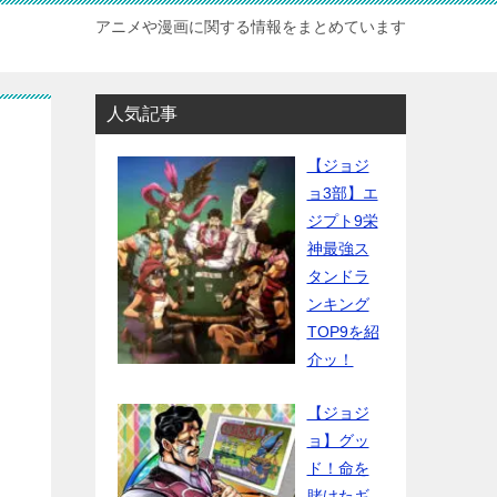
アニメや漫画に関する情報をまとめています
人気記事
【ジョジ
ョ3部】エ
ジプト9栄
神最強ス
タンドラ
ンキング
TOP9を紹
介ッ！
【ジョジ
ョ】グッ
ド！命を
賭けたギ