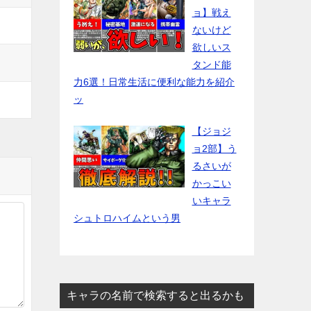
ョ】戦え
ないけど
欲しいス
タンド能
力6選！日常生活に便利な能力を紹介
ッ
【ジョジ
ョ2部】う
るさいが
かっこい
いキャラ
シュトロハイムという男
キャラの名前で検索すると出るかも