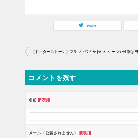
Tweet
投
稿
ナ
コメントを残す
ビ
ゲ
ー
名前
必須
シ
ョ
ン
メール（公開されません）
必須