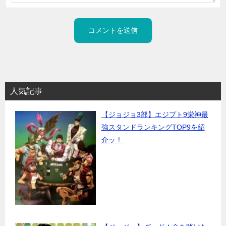
人気記事
【ジョジョ3部】エジプト9栄神最
強スタンドランキングTOP9を紹
介ッ！