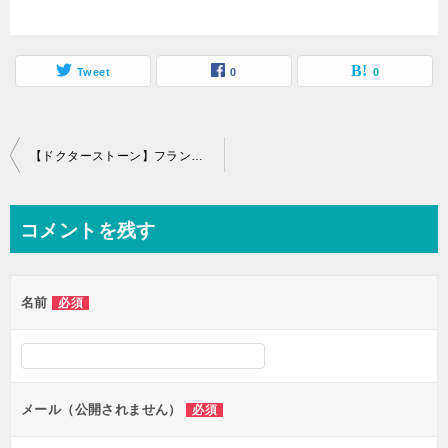
Tweet
0
0
投
【ドクターストーン】フランソワのかわいいシーンや性別は男なのか問題を紹介
稿
ナ
コメントを残す
ビ
ゲ
名前
必須
ー
シ
ョ
ン
メール（公開されません）
必須