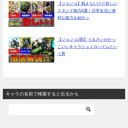
【ジョジョ】戦えないけど欲しい
スタンド能力6選！日常生活に便
利な能力を紹介ッ
【ジョジョ2部】うるさいがかっ
こいいキャラシュトロハイムとい
う男
キャラの名前で検索すると出るかも