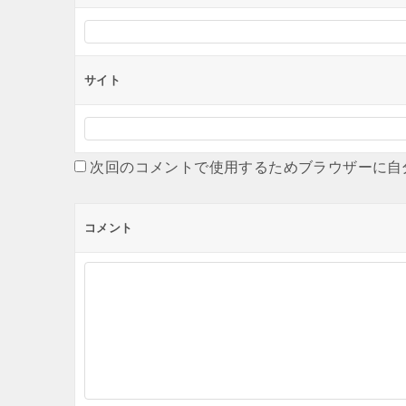
サイト
次回のコメントで使用するためブラウザーに自
コメント