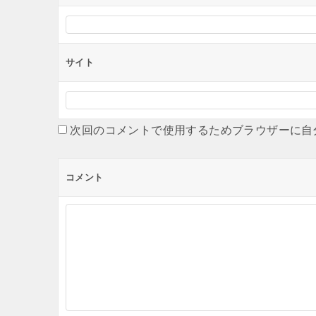
サイト
次回のコメントで使用するためブラウザーに自
コメント