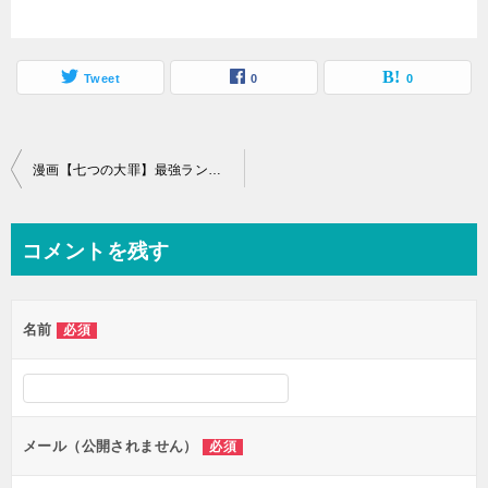
Tweet
0
0
投
漫画【七つの大罪】最強ランキングTOP10！【最新版】
稿
ナ
コメントを残す
ビ
ゲ
名前
必須
ー
シ
ョ
ン
メール（公開されません）
必須