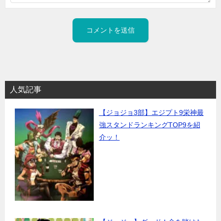
人気記事
【ジョジョ3部】エジプト9栄神最
強スタンドランキングTOP9を紹
介ッ！