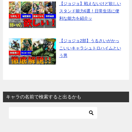
【ジョジョ】戦えないけど欲しい
スタンド能力6選！日常生活に便
利な能力を紹介ッ
【ジョジョ2部】うるさいがかっ
こいいキャラシュトロハイムとい
う男
キャラの名前で検索すると出るかも