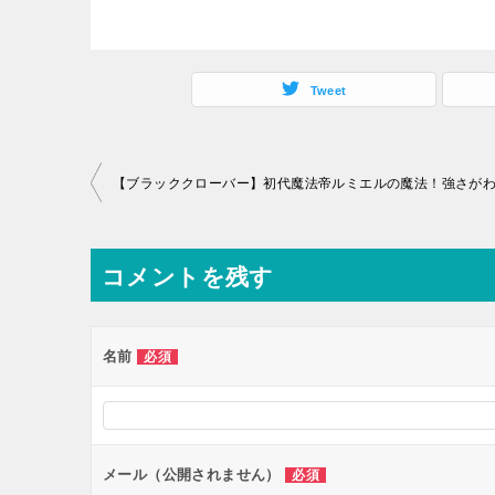
Tweet
投
稿
ナ
コメントを残す
ビ
ゲ
ー
名前
必須
シ
ョ
ン
メール（公開されません）
必須