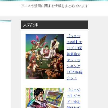
アニメや漫画に関する情報をまとめています
人気記事
【ジョジ
ョ3部】エ
ジプト9栄
神最強ス
タンドラ
ンキング
TOP9を紹
介ッ！
【ジョジ
ョ】グッ
ド！命を
賭けたギ