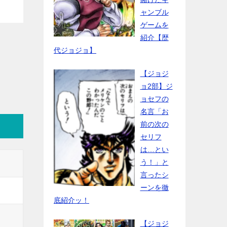
ャンブル
ゲームを
紹介【歴
代ジョジョ】
【ジョジ
ョ2部】ジ
ョセフの
名言「お
前の次の
セリフ
は…とい
う！」と
言ったシ
ーンを徹
底紹介ッ！
【ジョジ