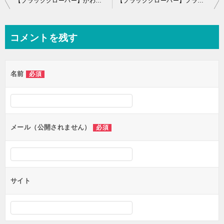
【ブラッククローバー】かわいいグレイの魅力！変身魔法などをまとめてみた
【ブラッククローバー】フラギルの声優やエルフ化した時の魔法をまとめてみた！
稿
ナ
コメントを残す
ビ
ゲ
名前
必須
ー
シ
ョ
ン
メール（公開されません）
必須
サイト