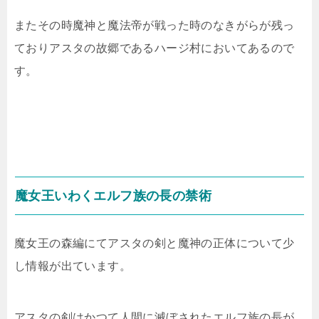
またその時魔神と魔法帝が戦った時のなきがらが残っ
ておりアスタの故郷であるハージ村においてあるので
す。
魔女王いわくエルフ族の長の禁術
魔女王の森編にてアスタの剣と魔神の正体について少
し情報が出ています。
アスタの剣はかつて人間に滅ぼされたエルフ族の長が