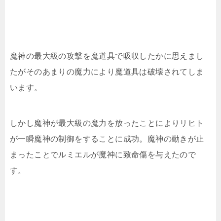
魔神の最大級の攻撃を魔道具で吸収したかに思えまし
たがそのあまりの魔力により魔道具は破壊されてしま
います。
しかし魔神が最大級の魔力を放ったことによりリヒト
が一瞬魔神の制御をすることに成功。魔神の動きが止
まったことでルミエルが魔神に致命傷を与えたので
す。