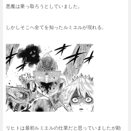
悪魔は乗っ取ろうとしていました。
しかしそこへ全てを知ったルミエルが現れる。
リヒトは最初ルミエルの仕業だと思っていましたが勘