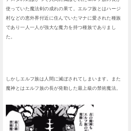
使っていた魔法剣の成れの果て。エルフ族とはハージ
村などの恵外界付近に住んでいたマナに愛された種族
であり一人一人が強大な魔力を持つ種族でありまし
た。
しかしエルフ族は人間に滅ぼされてしまいます。また
魔神とはエルフ族の長が発動した最上級の禁術魔法。