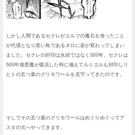
しかし人間であるセクレがエルフの魔石を使ったこと
が代償となり黒い鳥であるネロに姿が変わってしまい
ました。セクレの封印は永続ではなく500年。セクレは
500年後悪魔が復活した時に備えてルミエルも封印しリ
ヒトの五つ葉のグリモワールを見守ってきたのです。
そしてその五つ葉のグリモワールはめぐりめぐってア
スタの元へやってきます。