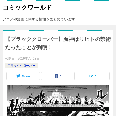
コミックワールド
アニメや漫画に関する情報をまとめています
【ブラッククローバー】魔神はリヒトの禁術
だったことが判明！
公開日：
2019年7月13日
ブラッククローバー
Tweet
0
0