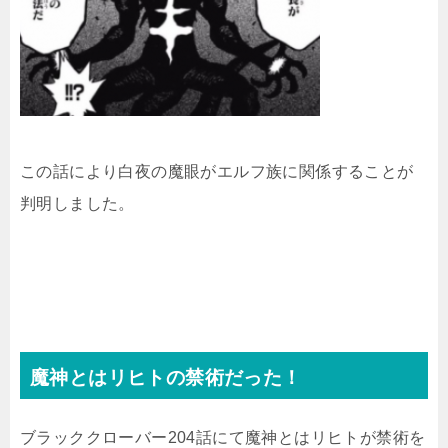
この話により白夜の魔眼がエルフ族に関係することが
判明しました。
魔神とはリヒトの禁術だった！
ブラッククローバー204話にて魔神とはリヒトが禁術を