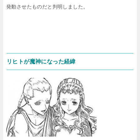
発動させたものだと判明しました。
リヒトが魔神になった経緯