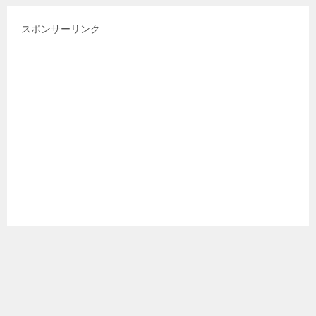
スポンサーリンク
TOPへ
シェア