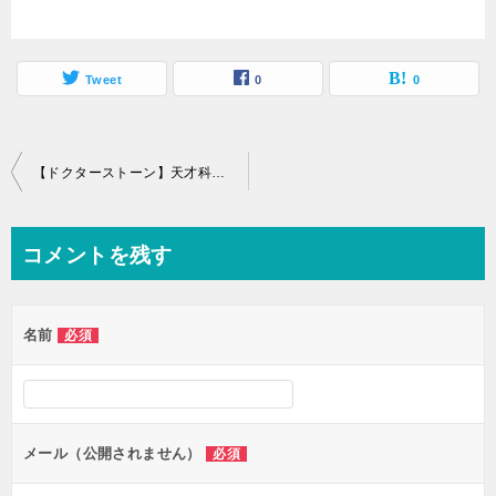
Tweet
0
0
投
【ドクターストーン】天才科学者！Dr.ゼノと千空の師弟関係をおさらい！
稿
ナ
コメントを残す
ビ
ゲ
名前
必須
ー
シ
ョ
ン
メール（公開されません）
必須