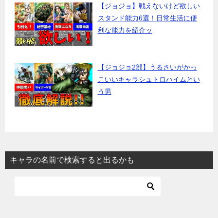
【ジョジョ】戦えないけど欲しい
スタンド能力6選！日常生活に便
利な能力を紹介ッ
【ジョジョ2部】うるさいがかっ
こいいキャラシュトロハイムとい
う男
キャラの名前で検索すると出るかも