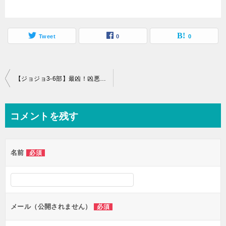
Tweet
0
0
投
【ジョジョ3-6部】最凶！凶悪すぎたスタンド能力5選を紹介ッ！
稿
ナ
コメントを残す
ビ
ゲ
名前
必須
ー
シ
ョ
ン
メール（公開されません）
必須