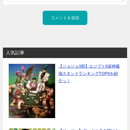
人気記事
【ジョジョ3部】エジプト9栄神最
強スタンドランキングTOP9を紹
介ッ！