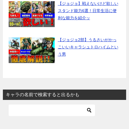
【ジョジョ】戦えないけど欲しい
スタンド能力6選！日常生活に便
利な能力を紹介ッ
【ジョジョ2部】うるさいがかっ
こいいキャラシュトロハイムとい
う男
キャラの名前で検索すると出るかも