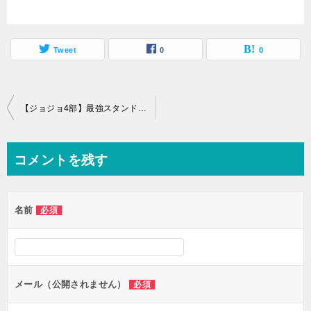
Tweet
0
0
投
【ジョジョ4部】最強スタンド能力ランキングTOP10！グレートですよ こいつはァ！
稿
ナ
コメントを残す
ビ
ゲ
名前
必須
ー
シ
ョ
ン
メール（公開されません）
必須