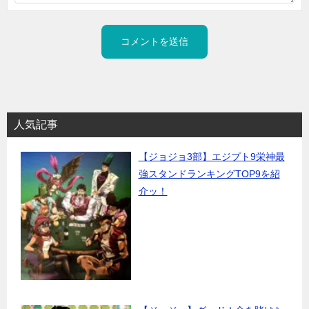
人気記事
【ジョジョ3部】エジプト9栄神最
強スタンドランキングTOP9を紹
介ッ！