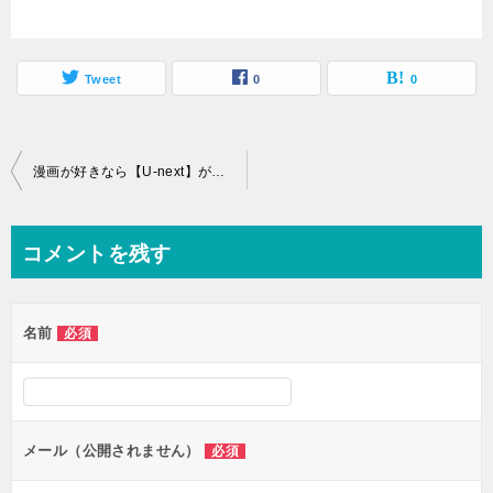
Tweet
0
0
投
漫画が好きなら【U-next】が熱い
稿
ナ
コメントを残す
ビ
ゲ
名前
必須
ー
シ
ョ
ン
メール（公開されません）
必須