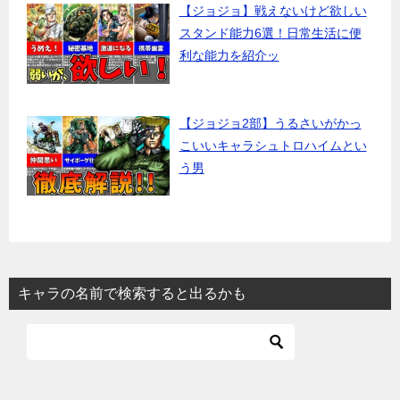
【ジョジョ】戦えないけど欲しい
スタンド能力6選！日常生活に便
利な能力を紹介ッ
【ジョジョ2部】うるさいがかっ
こいいキャラシュトロハイムとい
う男
キャラの名前で検索すると出るかも