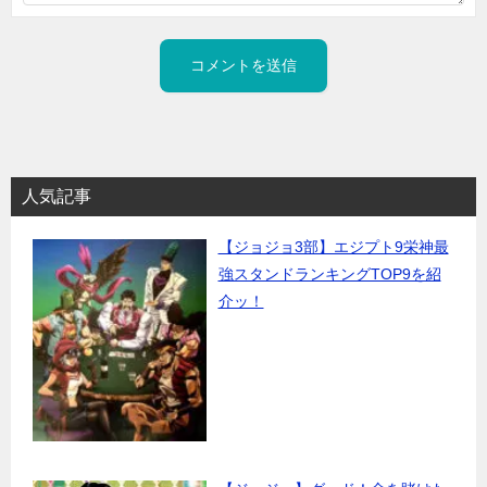
人気記事
【ジョジョ3部】エジプト9栄神最
強スタンドランキングTOP9を紹
介ッ！