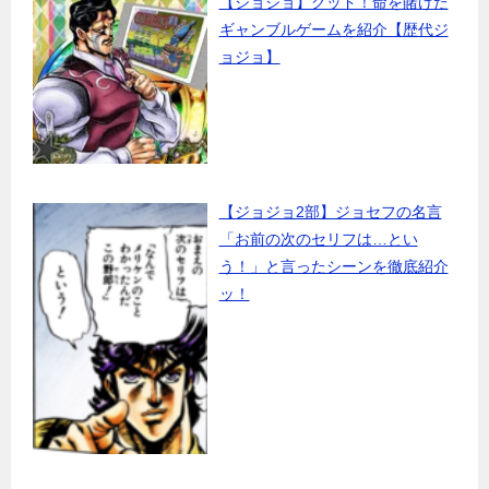
【ジョジョ】グッド！命を賭けた
ギャンブルゲームを紹介【歴代ジ
ョジョ】
【ジョジョ2部】ジョセフの名言
「お前の次のセリフは…とい
う！」と言ったシーンを徹底紹介
ッ！