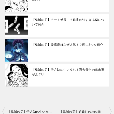
【鬼滅の刃】チート効果！？珠世の強すぎる薬につ
いて紹介！
【鬼滅の刃】猗窩座はなぜ人気！？理由3つを紹介
【鬼滅の刃】伊之助の生い立ち！過去母との出来事
がえぐい
投
【鬼滅の刃】伊之助の生い立ち！過去母との出来事がえぐい
【鬼滅の刃】胡蝶しのぶの能力！蟲の呼吸や日輪刀をまとめた！