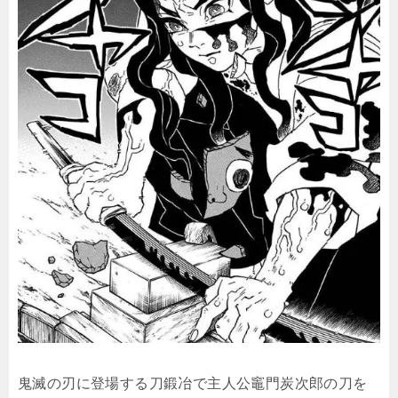
鬼滅の刃に登場する刀鍛冶で主人公竈門炭次郎の刀を