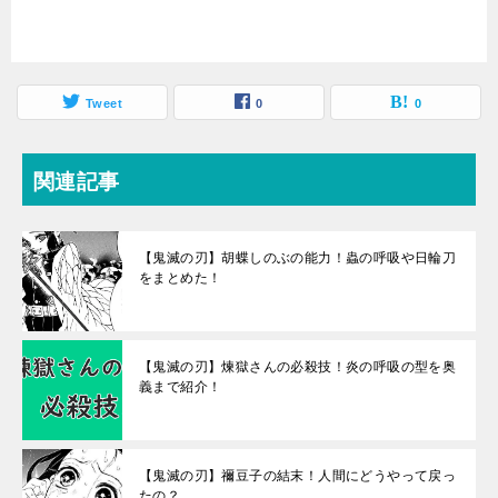
Tweet
0
0
関連記事
【鬼滅の刃】胡蝶しのぶの能力！蟲の呼吸や日輪刀
をまとめた！
【鬼滅の刃】煉獄さんの必殺技！炎の呼吸の型を奥
義まで紹介！
【鬼滅の刃】禰豆子の結末！人間にどうやって戻っ
たの？