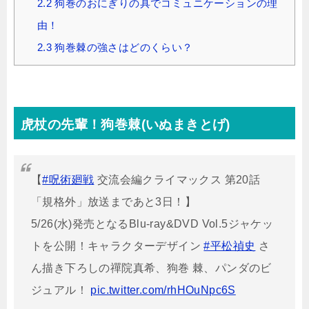
2.2
狗巻のおにぎりの具でコミュニケーションの理
由！
2.3
狗巻棘の強さはどのくらい？
虎杖の先輩！狗巻棘(いぬまきとげ)
【
#呪術廻戦
交流会編クライマックス 第20話
「規格外」放送まであと3日！】
5/26(水)発売となるBlu-ray&DVD Vol.5ジャケッ
トを公開！キャラクターデザイン
#平松禎史
さ
ん描き下ろしの禪院真希、狗巻 棘、パンダのビ
ジュアル！
pic.twitter.com/rhHOuNpc6S