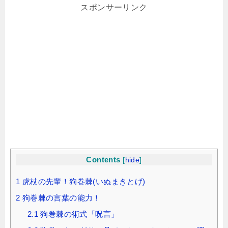
スポンサーリンク
Contents
[
hide
]
1
虎杖の先輩！狗巻棘(いぬまきとげ)
2
狗巻棘の言葉の能力！
2.1
狗巻棘の術式「呪言」