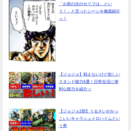
「お前の次のセリフは…とい
う！」と言ったシーンを徹底紹介
ッ！
【ジョジョ】戦えないけど欲しい
スタンド能力6選！日常生活に便
利な能力を紹介ッ
【ジョジョ2部】うるさいがかっ
こいいキャラシュトロハイムとい
う男