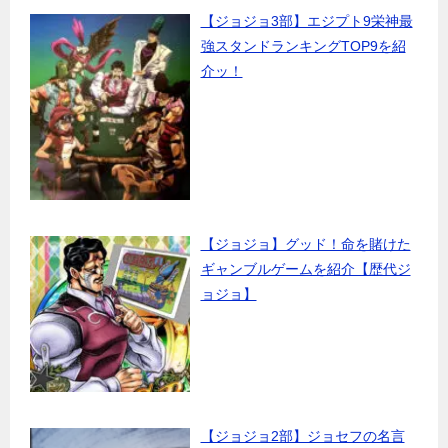
【ジョジョ3部】エジプト9栄神最
強スタンドランキングTOP9を紹
介ッ！
【ジョジョ】グッド！命を賭けた
ギャンブルゲームを紹介【歴代ジ
ョジョ】
【ジョジョ2部】ジョセフの名言