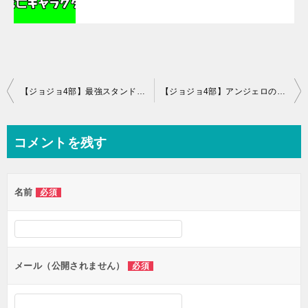
投
【ジョジョ4部】最強スタンド能力ランキングTOP10！グレートですよ こいつはァ！
【ジョジョ4部】アンジェロの強さやスタンド能力アクアネックレスを詳しく紹介ッ！【無敵能力】
稿
ナ
コメントを残す
ビ
ゲ
名前
必須
ー
シ
ョ
ン
メール（公開されません）
必須