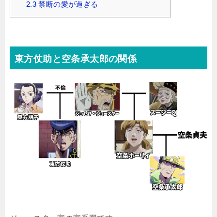
2.3
禁断の愛が過ぎる
東方仗助と空条承太郎の関係